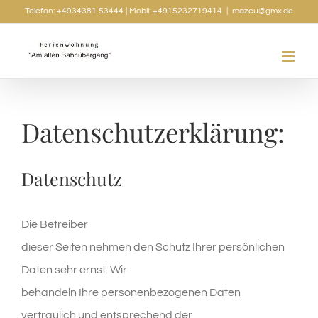
Skip
Telefon: +4934381 53444 | Mobil: +4915232719414
|
mazeu@gmx.de
to
content
Datenschutzerklärung:
Datenschutz
Die Betreiber
dieser Seiten nehmen den Schutz Ihrer persönlichen
Daten sehr ernst. Wir
behandeln Ihre personenbezogenen Daten
vertraulich und entsprechend der