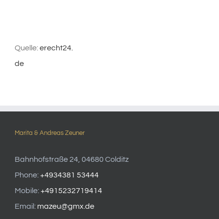
Quelle:
erecht24.
de
Marita & Andreas Zeuner
Bahnhofstraße 24, 04680 Colditz
Phone:
+4934381 53444
Mobile:
+4915232719414
Email:
mazeu@gmx.de