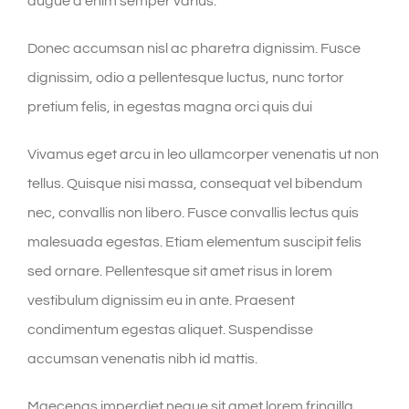
augue a enim semper varius.
Donec accumsan nisl ac pharetra dignissim. Fusce
dignissim, odio a pellentesque luctus, nunc tortor
pretium felis, in egestas magna orci quis dui
Vivamus eget arcu in leo ullamcorper venenatis ut non
tellus. Quisque nisi massa, consequat vel bibendum
nec, convallis non libero. Fusce convallis lectus quis
malesuada egestas. Etiam elementum suscipit felis
sed ornare. Pellentesque sit amet risus in lorem
vestibulum dignissim eu in ante. Praesent
condimentum egestas aliquet. Suspendisse
accumsan venenatis nibh id mattis.
Maecenas imperdiet neque sit amet lorem fringilla