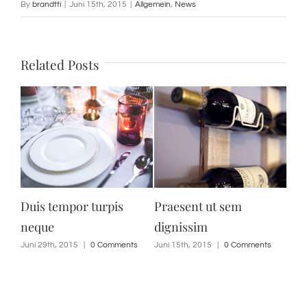
By
brandtti
|
Juni 15th, 2015
|
Allgemein
,
News
Related Posts
ttis
Duis tempor turpis
Praesent ut sem
Aen
neque
dignissim
s
Juni 
Juni 29th, 2015
|
0 Comments
Juni 15th, 2015
|
0 Comments