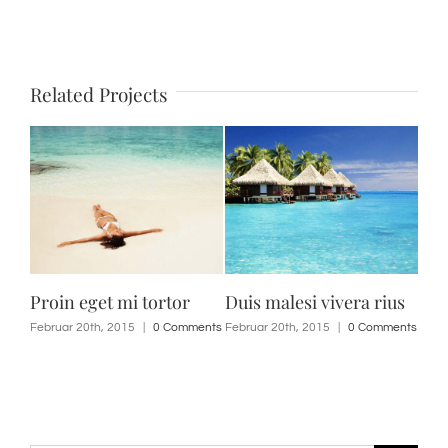
Related Projects
Proin eget mi tortor
Duis malesi vivera rius
Ut 
odi
Februar 20th, 2015
|
0 Comments
Februar 20th, 2015
|
0 Comments
Febr