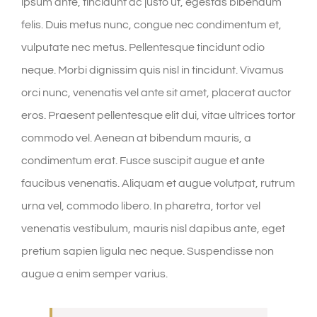
ipsum ante, tincidunt ac justo ut, egestas bibendum
felis. Duis metus nunc, congue nec condimentum et,
vulputate nec metus. Pellentesque tincidunt odio
neque. Morbi dignissim quis nisl in tincidunt. Vivamus
orci nunc, venenatis vel ante sit amet, placerat auctor
eros. Praesent pellentesque elit dui, vitae ultrices tortor
commodo vel. Aenean at bibendum mauris, a
condimentum erat. Fusce suscipit augue et ante
faucibus venenatis. Aliquam et augue volutpat, rutrum
urna vel, commodo libero. In pharetra, tortor vel
venenatis vestibulum, mauris nisl dapibus ante, eget
pretium sapien ligula nec neque. Suspendisse non
augue a enim semper varius.